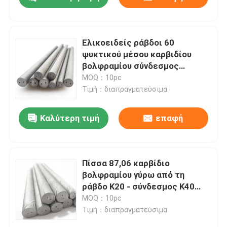
Ελικοειδείς ράβδοι 60
ψυκτικού μέσου καρβιδίου
βολφραμίου σύνδεσμος
ράβδων 9% μύλων τελών HRC
MOQ：10pc
Τιμή：διαπραγματεύσιμα
Καλύτερη τιμή
επαφή
Σπίτι
Πίσσα 87,06 καρβίδιο
βολφραμίου γύρω από τη
ράβδο K20 - σύνδεσμος K40
Προϊόντα
10% για το χυτοσίδηρο
MOQ：10pc
Τιμή：διαπραγματεύσιμα
Περίπου εμείς