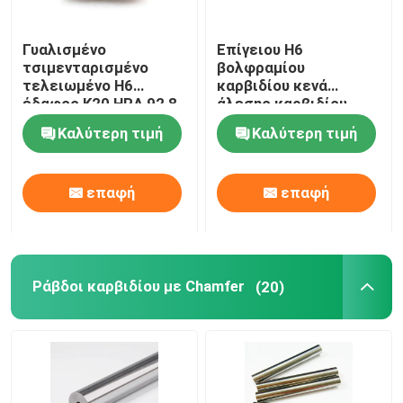
Κενό σαλιασμάτων καρβιδίου βολφραμίου
Γυαλισμένο
Επίγειου H6
τσιμενταρισμένο
βολφραμίου
τελειωμένο H6
καρβιδίου κενά
στηρίγματα καρβιδίου βολφραμίου
έδαφος K20 HRA 92,8
άλεσης καρβιδίου
ράβδων καρβιδίου
ράβδων HRA 91,9
Καλύτερη τιμή
Καλύτερη τιμή
βολφραμίου
τσιμενταρισμένα
κομμάτια κουμπιών καρβιδίου
επαφή
επαφή
Ράβδοι καρβιδίου με Chamfer
(20)