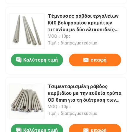
Τέμνουσες ράβδοι εργαλείων
K40 βολφραμίου κραμάτων
τιτανίου με δύο ελικοειδείς
τρύπες
MOQ：10pc
Τιμή：διαπραγματεύσιμα
Καλύτερη τιμή
επαφή
Τσιμενταρισμένη ράβδος
καρβιδίου με την ευθεία τρύπα
OD 8mm για τη διάτρυση των
κενών
MOQ：10pc
Τιμή：διαπραγματεύσιμα
Καλύτερη τιμή
επαφή