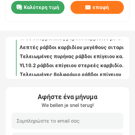
Καλύτερη τιμή
επαφή
ράβδοι καρβιδίου 5.5mm με Chamfer HV30 1950 που κόβεται στο απόθεμα φραγμών μήκους
Ράβδος 6.85mm καρβιδίου επίγειου στερεά βολφραμίου διάμετρος αντιδιαβρωτική
Γύρος εργοστασίων
K20 6.5mm επίγειες ράβδοι καρβιδίου διαμέτρων στερεές για τη διάτρυση του κράματος αργιλίου
YF08 υπερβολικές ράβδοι καρβιδίου με Chamfer το λεπτό έδαφος για τα τρυπάνια PCB
Ποιοτικός έλεγχος
Λεπτές ράβδοι καρβιδίου μεγέθους σιταριού με Chamfer το επίγειο YG6X K20 50mm μήκος
Τελειωμένες πυρήνας ράβδοι επίγειου καρβιδίου με Chamfer K30 το στερεό για τα μέρη ένδυσης
Μας ελάτε σε επαφή με
YL10.2 ράβδοι επίγειου στερεές καρβιδίου με Chamfer το λεπτό RA 0,2 μεγέθους σιταριού h6
Τελειωμένες βολφράμιο ράβδοι επίγειου καρβιδίου με Chamfer την ενιαία ευθεία τρύπα YL10.2
Ειδήσεις
HRA 91,9 ράβδοι YL10.2 K30 επίγειου καρβιδίου H6 - K40 για τα ακροφύσια ψεκασμού
Κομμάτια μύλων τελών κενών K30 K40 άλεσης καρβιδίου RA 0,2 τσιμενταρισμένα για το ανοξείδωτο
Ζητήστε ένα απόσπασμα
Αφήστε ένα μήνυμα
YL10.2 τσιμενταρισμένος στερεό μύλος OD 1.6mm μήκος 20mm τελών εργαλείων καρβιδίου τέμνων
We bellen je snel terug!
0.7μM τσιμενταρισμένα κενά Endmill K40 OD 2.35mm άλεσης καρβιδίου λεπτό μέγεθος σιταριού
ράβδος καρβιδίου βολφραμίου
Λεπτή τσιμενταρισμένη σιτάρι ανοχή ράβδων Ø4×40mm h6 h5 κενών άλεσης καρβιδίου
Εξαιρετικά τσιμενταρισμένες πρόστιμο ράβδοι κενών K50 άλεσης καρβιδίου για τα υλικά ίνας υάλου
Ράβδοι καρβιδίου με Chamfer
Τσιμενταρισμένη αντοχή μύλων HRA 94 τελών κοπτών χάραξης καρβιδίου