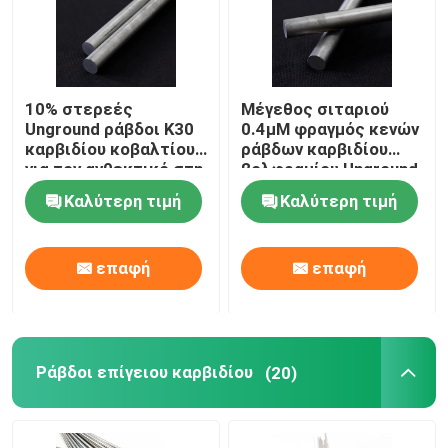
10% στερεές
Μέγεθος σιταριού
Unground ράβδοι K30
0.4μM φραγμός κενών
καρβιδίου κοβαλτίου
ράβδων καρβιδίου
για τον ανθεκτικό στη
βολφραμίου Unground
θερμότητα χάλυβα
για το χάλυβα
Καλύτερη τιμή
Καλύτερη τιμή
κραμάτων
κραμάτων
επαφή
επαφή
Ράβδοι επίγειου καρβιδίου
(20)