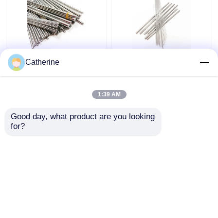
8% ράβδοι επίγειου
K10F τέμνον κοβάλτιο
Catherine
καρβιδίου
εργαλείων 6% ράβδων
βολφραμίου
καρβιδίου επίγειου
κοβαλτίου h6/h5 6mm
βολφραμίου για τα
1:39 AM
διάμετρος 330mm
κράματα αλουμινίου
Καλύτερη τιμή
Καλύτερη τιμή
Leght
Good day, what product are you looking 
for?
επαφή
επαφή
Δείτε περισσότερων
Αρχική Σελίδα
Περίπου εμείς
επαφή
Desktop Site