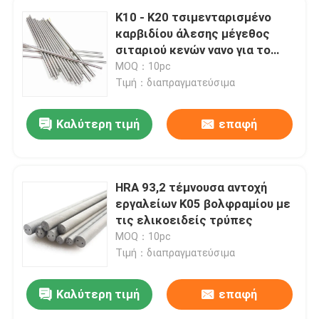
K10 - K20 τσιμενταρισμένο
καρβιδίου άλεσης μέγεθος
σιταριού κενών νανο για το
χάλυβα
MOQ：10pc
Τιμή：διαπραγματεύσιμα
Καλύτερη τιμή
επαφή
HRA 93,2 τέμνουσα αντοχή
εργαλείων K05 βολφραμίου με
τις ελικοειδείς τρύπες
MOQ：10pc
Τιμή：διαπραγματεύσιμα
Καλύτερη τιμή
επαφή