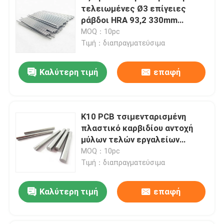
τελειωμένες Ø3 επίγειες
ράβδοι HRA 93,2 330mm
ράβδων καρβιδίου βολφραμίου
MOQ：10pc
Τιμή：διαπραγματεύσιμα
Καλύτερη τιμή
επαφή
K10 PCB τσιμενταρισμένη
πλαστικό καρβιδίου αντοχή
μύλων τελών εργαλείων
στερεά
MOQ：10pc
Τιμή：διαπραγματεύσιμα
Καλύτερη τιμή
επαφή