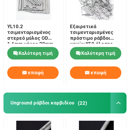
YL10.2
Εξαιρετικά
τσιμενταρισμένος
τσιμενταρισμένες
στερεό μύλος OD
πρόστιμο ράβδοι
1.6mm μήκος 20mm
κενών K50 άλεσης
τελών εργαλείων
καρβιδίου για τα
Καλύτερη τιμή
Καλύτερη τιμή
καρβιδίου τέμνων
υλικά ίνας υάλου
επαφή
επαφή
Unground ράβδοι καρβιδίου
(22)