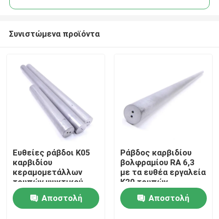
Συνιστώμενα προϊόντα
Ευθείες ράβδοι K05
Ράβδος καρβιδίου
Σπίτι
καρβιδίου
βολφραμίου RA 6,3
κεραμομετάλλων
με τα ευθέα εργαλεία
τρυπών ψυκτικού
K20 τρυπών -
Προϊόντα
μέσου - K10 για την
κοβάλτιο K40 10%
Αποστολή
Αποστολή
κατεργασία του
χάλυβα
Περίπου εμείς
ερώτησης
ερώτησης