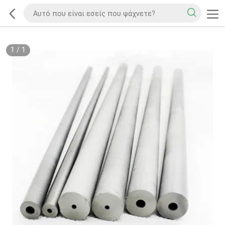
1
/
1