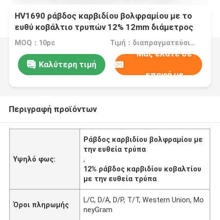
HV1690 ράβδος καρβιδίου βολφραμίου με το
ευθύ κοβάλτιο τρυπών 12% 12mm διάμετρος
MOQ：10pc
Τιμή：διαπραγματεύσιμα
Μας ελάτε σε
Καλύτερη τιμή
επαφή με
Περιγραφή προϊόντων
Ράβδος καρβιδίου βολφραμίου με
την ευθεία τρύπα
Υψηλό φως:
,
12% ράβδος καρβιδίου κοβαλτίου
με την ευθεία τρύπα
L/C, D/A, D/P, T/T, Western Union, Mo
Όροι πληρωμής
neyGram