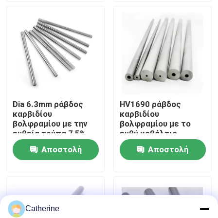
Γύρος εργοστασίων
Ποιοτικός έλεγχος
Μας ελάτε σε επαφή με
Dia 6.3mm ράβδος
HV1690 ράβδος
καρβιδίου
καρβιδίου
Ειδήσεις
βολφραμίου με την
βολφραμίου με το
ευθεία τρύπα 7,5%
ευθύ κοβάλτιο
φραγμός κοβαλτίου
τρυπών 12% 12mm
Αποστολή
Αποστολή
Ζητήστε ένα απόσπασμα
διάμετρος
ερώτησης
ερώτησης
ράβδος καρβιδίου βολφραμίου
Catherine
Ράβδοι καρβιδίου με Chamfer