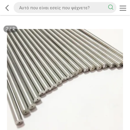
2
/
2