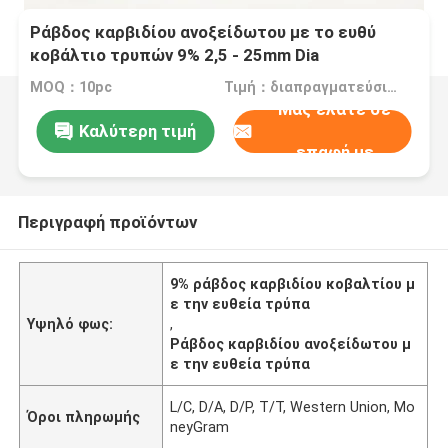
Ράβδος καρβιδίου ανοξείδωτου με το ευθύ
κοβάλτιο τρυπών 9% 2,5 - 25mm Dia
MOQ：10pc
Τιμή：διαπραγματεύσιμα
Μας ελάτε σε
Καλύτερη τιμή
επαφή με
Περιγραφή προϊόντων
9% ράβδος καρβιδίου κοβαλτίου μ
ε την ευθεία τρύπα
Υψηλό φως:
,
Ράβδος καρβιδίου ανοξείδωτου μ
ε την ευθεία τρύπα
L/C, D/A, D/P, T/T, Western Union, Mo
Όροι πληρωμής
neyGram