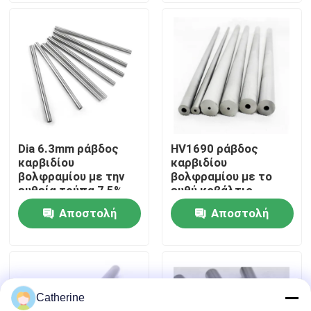
Γύρος εργοστασίων
Ποιοτικός έλεγχος
Μας ελάτε σε επαφή με
Dia 6.3mm ράβδος
HV1690 ράβδος
καρβιδίου
καρβιδίου
Ειδήσεις
βολφραμίου με την
βολφραμίου με το
ευθεία τρύπα 7,5%
ευθύ κοβάλτιο
φραγμός κοβαλτίου
τρυπών 12% 12mm
Αποστολή
Αποστολή
Ζητήστε ένα απόσπασμα
διάμετρος
ερώτησης
ερώτησης
ράβδος καρβιδίου βολφραμίου
Catherine
Ράβδοι καρβιδίου με Chamfer