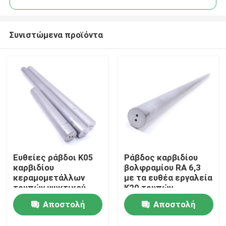
Συνιστώμενα προϊόντα
Ευθείες ράβδοι K05
Ράβδος καρβιδίου
Σπίτι
καρβιδίου
βολφραμίου RA 6,3
κεραμομετάλλων
με τα ευθέα εργαλεία
τρυπών ψυκτικού
K20 τρυπών -
Προϊόντα
μέσου - K10 για την
κοβάλτιο K40 10%
Αποστολή
Αποστολή
κατεργασία του
χάλυβα
Περίπου εμείς
ερώτησης
ερώτησης