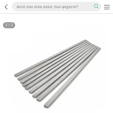
2
/
2