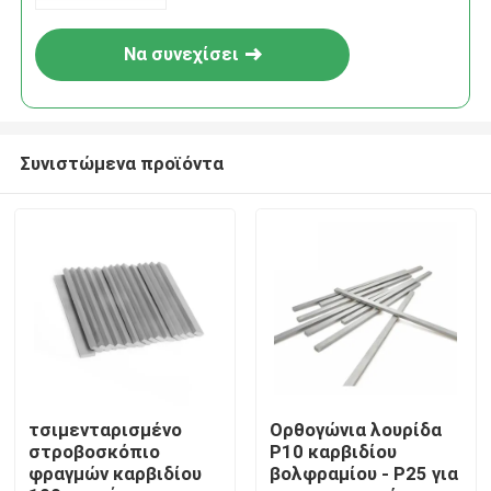
Να συνεχίσει
Συνιστώμενα προϊόντα
Σπίτι
Προϊόντα
τσιμενταρισμένο
Ορθογώνια λουρίδα
στροβοσκόπιο
P10 καρβιδίου
φραγμών καρβιδίου
βολφραμίου - P25 για
Περίπου εμείς