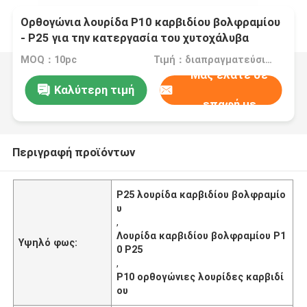
Ορθογώνια λουρίδα P10 καρβιδίου βολφραμίου
- P25 για την κατεργασία του χυτοχάλυβα
χάλυβα
MOQ：10pc
Τιμή：διαπραγματεύσιμα
Μας ελάτε σε
Καλύτερη τιμή
επαφή με
Περιγραφή προϊόντων
P25 λουρίδα καρβιδίου βολφραμίο
υ
,
Λουρίδα καρβιδίου βολφραμίου P1
Υψηλό φως:
0 P25
,
P10 ορθογώνιες λουρίδες καρβιδί
ου