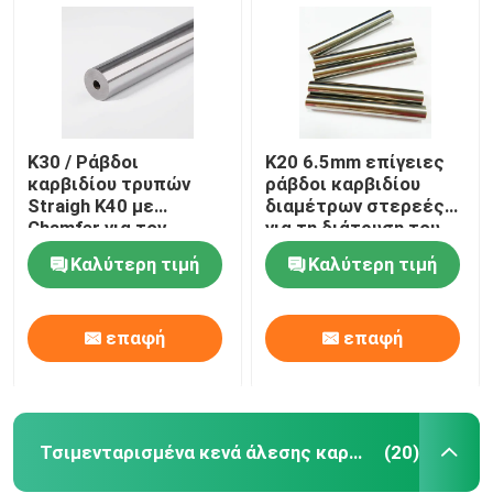
K30 / Ράβδοι
K20 6.5mm επίγειες
καρβιδίου τρυπών
ράβδοι καρβιδίου
Straigh K40 με
διαμέτρων στερεές
Chamfer για τον
για τη διάτρυση του
τέμνοντα χάλυβα
κράματος αργιλίου
Καλύτερη τιμή
Καλύτερη τιμή
επαφή
επαφή
Σπίτι
Προϊόντα
Τσιμενταρισμένα κενά άλεσης καρβιδίου
(20)
Περίπου εμείς