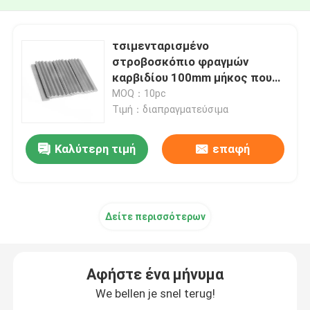
τσιμενταρισμένο
στροβοσκόπιο φραγμών
καρβιδίου 100mm μήκος που
κόβει το μη σιδηρούχο
MOQ：10pc
επίπεδο απόθεμα μετάλλων
Τιμή：διαπραγματεύσιμα
Καλύτερη τιμή
επαφή
Δείτε περισσότερων
Αφήστε ένα μήνυμα
We bellen je snel terug!