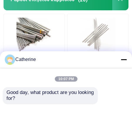
Κενό σαλιασμάτων καρβιδίου βολφραμίου
στηρίγματα καρβιδίου βολφραμίου
κομμάτια κουμπιών καρβιδίου
8% ράβδοι επίγειου
K10F τέμνον κοβάλτιο
Catherine
καρβιδίου
εργαλείων 6% ράβδων
βολφραμίου
καρβιδίου επίγειου
κοβαλτίου h6/h5 6mm
βολφραμίου για τα
10:07 PM
διάμετρος 330mm
κράματα αλουμινίου
Καλύτερη τιμή
Καλύτερη τιμή
Leght
Good day, what product are you looking 
for?
επαφή
επαφή
Δείτε περισσότερων