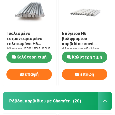
Γυαλισμένο
Επίγειου H6
τσιμενταρισμένο
βολφραμίου
τελειωμένο H6
καρβιδίου κενά
έδαφος K20 HRA 92,8
άλεσης καρβιδίου
ράβδων καρβιδίου
ράβδων HRA 91,9
Καλύτερη τιμή
Καλύτερη τιμή
βολφραμίου
τσιμενταρισμένα
επαφή
επαφή
Ράβδοι καρβιδίου με Chamfer
(20)