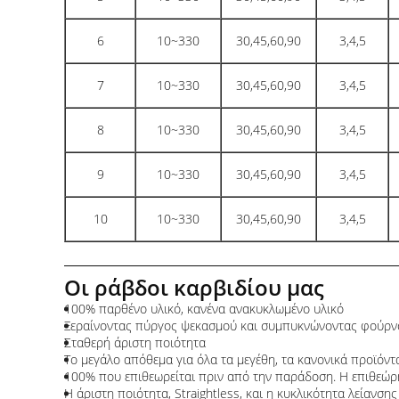
6
10~330
30,45,60,90
3,4,5
7
10~330
30,45,60,90
3,4,5
8
10~330
30,45,60,90
3,4,5
9
10~330
30,45,60,90
3,4,5
10
10~330
30,45,60,90
3,4,5
Οι ράβδοι καρβιδίου μας
100% παρθένο υλικό, κανένα ανακυκλωμένο υλικό
Ξεραίνοντας πύργος ψεκασμού και συμπυκνώνοντας φούρν
Σταθερή άριστη ποιότητα
Το μεγάλο απόθεμα για όλα τα μεγέθη, τα κανονικά προϊόντα
100% που επιθεωρείται πριν από την παράδοση. Η επιθεώρ
Η άριστη ποιότητα, Straightless, και η κυκλικότητα λείανσης