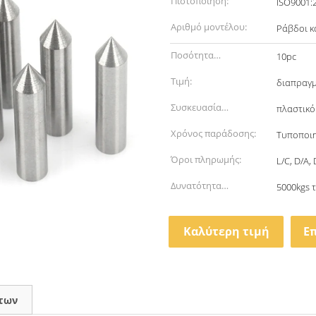
Πιστοποίηση:
ISO9001:
Αριθμό μοντέλου:
Ράβδοι κ
Ποσότητα
10pc
παραγγελίας min:
Τιμή:
διαπραγ
Συσκευασία
πλαστικό
λεπτομέρειες:
Χρόνος παράδοσης:
Τυποποιη
Όροι πληρωμής:
L/C, D/A,
Δυνατότητα
5000kgs 
προσφοράς:
Καλύτερη τιμή
Ε
των