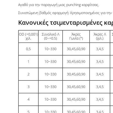
Αγαθό για την παραγωγή μιας punching καρφίτσας.
Συνιστώμενη βαθμός εφαρμογή: Χρησιμοποιημένος για την 
Κανονικές τσιμενταρισμένες κα
OD (+0,001)
Συνολικό Λ
Άκρες
Άκρες Λ
χιλ.
(0~+0.5)
Γωνία (°)
(χιλ.)
0,5
10~330
30,45,60,90
3,4,5
1
10~330
30,45,60,90
3,4,5
2
10~330
30,45,60,90
3,4,5
3
10~330
30,45,60,90
3,4,5
4
10~330
30,45,60,90
3,4,5
5
10~330
30,45,60,90
3,4,5