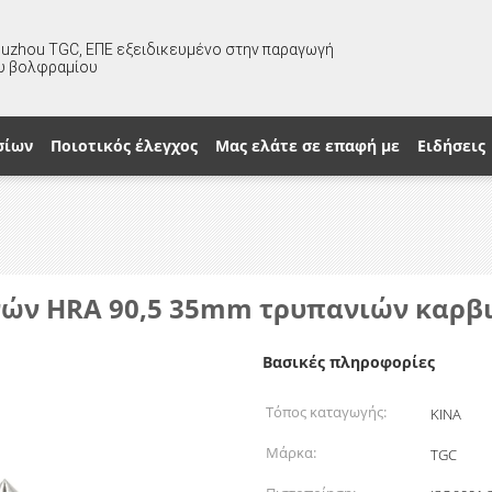
huzhou TGC, ΕΠΕ εξειδικευμένο στην παραγωγή
υ βολφραμίου
σίων
Ποιοτικός έλεγχος
Μας ελάτε σε επαφή με
Ειδήσεις
ών HRA 90,5 35mm τρυπανιών καρβιδ
Βασικές πληροφορίες
Τόπος καταγωγής:
ΚΙΝΑ
Μάρκα:
TGC