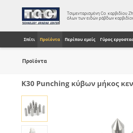
Τσιμενταρισμένη Co. καρβιδίου Z
όλων των ειδών ράβδων καρβιδίο
Σπίτι
Προϊόντα
Περίπου εμείς
Γύρος εργοστα
Προϊόντα
K30 Punching κύβων μήκος κεν