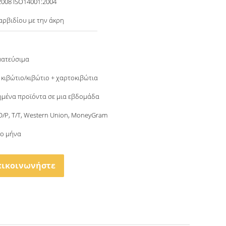
2008 ISO14001:2004
αρβιδίου με την άκρη
ματεύσιμα
 κιβώτιο/κιβώτιο + χαρτοκιβώτια
μένα προϊόντα σε μια εβδομάδα
 D/P, T/T, Western Union, MoneyGram
το μήνα
πικοινωνήστε