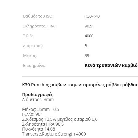
Βαθμός του ISO:
K30-K40
Σκληρότητα HRA:
90.5
T.R.S:
4000
διάμετρος:
8
Μήκος:
35
Κενά τρυπανιών καρβιδ
Επισημαίνω:
K30 Punching κύβων τσιμενταρισμένες ράβδοι ράβδοι
Προδιαγραφές
:
Διάμετρος: 8mm
Μήκος: 35mm +0,5
Γωνία: 90°
Σύνδεσμος 13,5% μέγεθος σιταριού 0,6
Σκληρότητα HRA 90,5
Πυκνότητα 14,08
Tranverse.Rupture.Strength 4000