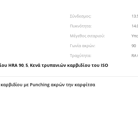
Σύνδεσμος:
13.
Πυκνότητα:
14.
Μέγεθος σιταριού:
Υπο
Γωνία ακρών:
90
Τραχύτητα:
RA 
ίου HRA 90
5
Κενά τρυπανιών καρβιδίου του ISO
,
,
 καρβιδίου με Punching ακρών την καρφίτσα