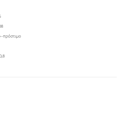
5
08
--πρόστιμο
0,8