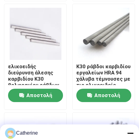
Γύρος εργοστασίων
Ποιοτικός έλεγχος
Μας ελάτε σε επαφή με
ελικοειδής
K30 ράβδοι καρβιδίου
διεύρυνση άλεσης
εργαλείων HRA 94
Ειδήσεις
καρβιδίου K30
χάλυβα τέμνουσες με
βολφραμίου ράβδων
τις ελικοειδείς
τρυπών ψυκτικού
τρύπες ψυκτικού
Αποστολή
Αποστολή
Ζητήστε ένα απόσπασμα
μέσου μήκους 100mm
μέσου
ερώτησης
ερώτησης
ράβδος καρβιδίου βολφραμίου
Catherine
Ράβδοι καρβιδίου με Chamfer