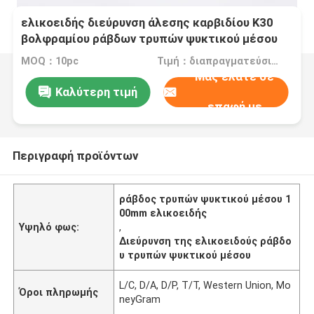
ελικοειδής διεύρυνση άλεσης καρβιδίου K30
βολφραμίου ράβδων τρυπών ψυκτικού μέσου
μήκους 100mm
MOQ：10pc
Τιμή：διαπραγματεύσιμα
Μας ελάτε σε
Καλύτερη τιμή
επαφή με
Περιγραφή προϊόντων
ράβδος τρυπών ψυκτικού μέσου 1
00mm ελικοειδής
Υψηλό φως:
,
Διεύρυνση της ελικοειδούς ράβδο
υ τρυπών ψυκτικού μέσου
L/C, D/A, D/P, T/T, Western Union, Mo
Όροι πληρωμής
neyGram