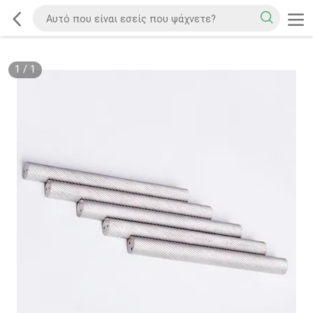
1
/
1