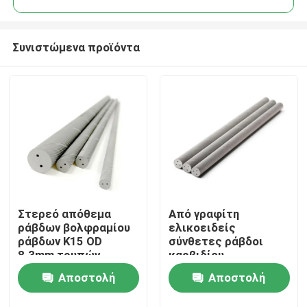
Συνιστώμενα προϊόντα
Στερεό απόθεμα
Από γραφίτη
Σπίτι
ράβδων βολφραμίου
ελικοειδείς
ράβδων K15 OD
σύνθετες ράβδοι
8.3mm τρυπών
καρβιδίου
Προϊόντα
ψυκτικού μέσου
βολφραμίου ράβδων
Αποστολή
Αποστολή
καρβιδίου
K10 τρυπών
ελικοειδές
ψυκτικού μέσου
Περίπου εμείς
ερώτησης
ερώτησης