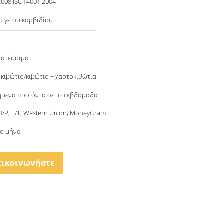
2008 ISO14001:2004
πίγειου καρβιδίου
ματεύσιμα
 κιβώτιο/κιβώτιο + χαρτοκιβώτια
μένα προϊόντα σε μια εβδομάδα
 D/P, T/T, Western Union, MoneyGram
το μήνα
πικοινωνήστε