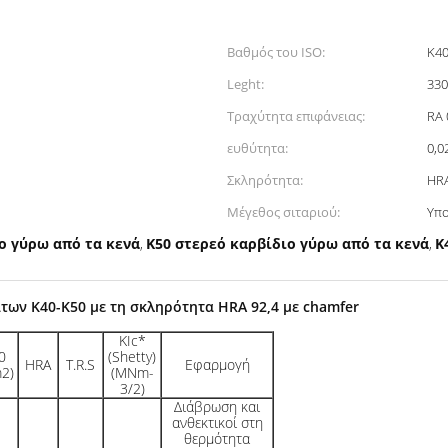
Βαθμός του ISO:
K40
Leght:
33
Τραχύτητα επιφάνειας:
RA 
ευθύτητα:
0,0
Σκληρότητα:
HRA
Μέγεθος σιταριού:
Υπο
ο γύρω από τα κενά
K50 στερεό καρβίδιο γύρω από τα κενά
K
,
,
των K40-K50 με τη σκληρότητα HRA 92,4 με chamfer
KIc*
0
(Shetty)
HRA
T.R.S
Εφαρμογή
2)
(MNm-
3/2)
Διάβρωση και
ανθεκτικοί στη
θερμότητα