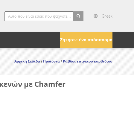
Greek
search
Ζητήστε ένα απόσπασμα
Αρχική Σελίδα
Προϊόντα
Ράβδοι επίγειου καρβιδίου
/
/
4 κενών με Chamfer