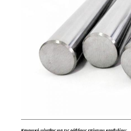
Κανονικό μέγεθος για τις ράβδους επίγειου καρβιδίου: