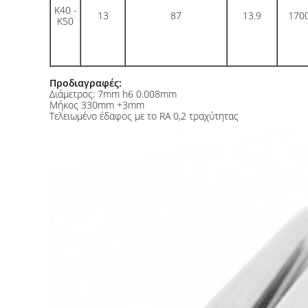
K40 -
13
87
13.9
170
K50
Προδιαγραφές:
Διάμετρος: 7mm h6 0.008mm
Μήκος 330mm +3mm
Τελειωμένο έδαφος με το RA 0,2 τραχύτητας