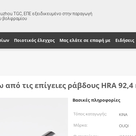
huzhou TGC, ΕΠΕ εξειδικευμένο στην παραγωγή
υ βολφραμίου
σίων
Ποιοτικός έλεγχος
Μας ελάτε σε επαφή με
Ειδήσεις
ω από τις επίγειες ράβδους HRA 92,
Βασικές πληροφορίες
Τόπος καταγωγής:
ΚΙΝΑ
Μάρκα:
OUQI