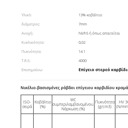
Υλικό:
13% κοβάλτιο
διάμετρος:
7mm
Ανοχή:
h6/h5 ή όπως απαιτείται
Κυκλικότητα:
0,02
Πυκνότητα:
14.1
T.R.S:
4000
Επίγειο στερεό καρβίδι
Επισημαίνω:
Νικέλιο-βασισμένες ράβδοι επίγειου καρβιδίου κραμά
WC
ISO-
Κοβάλτιο
Πυκνότητα
HV 3
συμπεριλαμβανομένου.
σειρά
(%)
(g/cm3)
(N/mm
Νάρκωση (%)