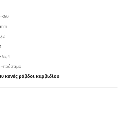
-K50
0mm
0,2
2
 92,4
--πρόστιμο
40 κενές ράβδοι καρβιδίου