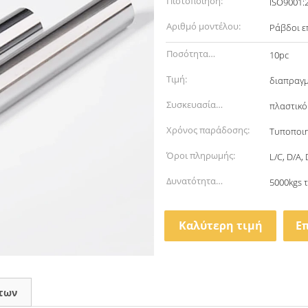
Πιστοποίηση:
ISO9001:
Αριθμό μοντέλου:
Ράβδοι ε
Ποσότητα
10pc
παραγγελίας min:
Τιμή:
διαπραγ
Συσκευασία
πλαστικό
λεπτομέρειες:
Χρόνος παράδοσης:
Τυποποιη
Όροι πληρωμής:
L/C, D/A,
Δυνατότητα
5000kgs 
προσφοράς:
Καλύτερη τιμή
Ε
των