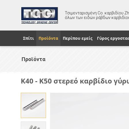
Τσιμενταρισμένη Co. καρβιδίου Z
όλων των ειδών ράβδων καρβιδίο
Σπίτι
Προϊόντα
Περίπου εμείς
Γύρος εργοστα
Προϊόντα
K40 - K50 στερεό καρβίδιο γύρ