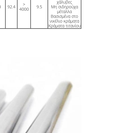
χάλυβες
>
0
92.4
9.5
Μη σιδηρούχα
4000
μέταλλα
Βασισμένα στο
νικέλιο κράματα
Κράματα τιτανίου