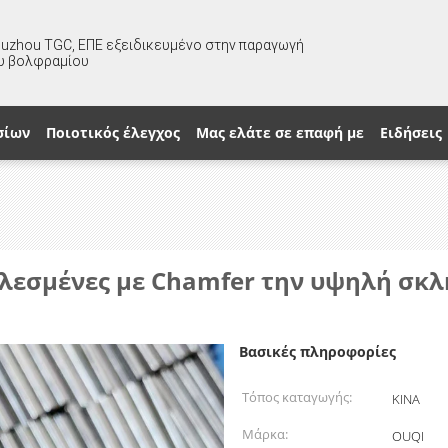
huzhou TGC, ΕΠΕ εξειδικευμένο στην παραγωγή
υ βολφραμίου
σίων
Ποιοτικός έλεγχος
Μας ελάτε σε επαφή με
Ειδήσεις
λεσμένες με Chamfer την υψηλή σκλ
Βασικές πληροφορίες
Τόπος καταγωγής:
ΚΙΝΑ
Μάρκα:
OUQI