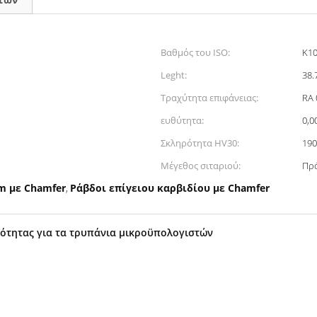
Βαθμός του ISO:
K10
Leght:
38
Τραχύτητα επιφάνειας:
RA 
ευθύτητα:
0,0
Σκληρότητα HV30:
190
Μέγεθος σιταριού:
Πρ
m με Chamfer
Ράβδοι επίγειου καρβιδίου με Chamfer
,
ρότητας για τα τρυπάνια μικροϋπολογιστών