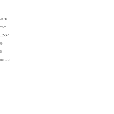
/K20
.7mm
0.2-0.4
05
0
όστιμο