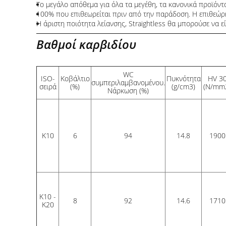
Το μεγάλο απόθεμα για όλα τα μεγέθη, τα κανονικά προϊόντα
100% που επιθεωρείται πριν από την παράδοση. Η επιθεώρ
Η άριστη ποιότητα λείανσης, Straightless θα μπορούσε να εί
Βαθμοί καρβιδίου
WC
ISO-
Κοβάλτιο
Πυκνότητα
HV 3
συμπεριλαμβανομένου.
σειρά
(%)
(g/cm3)
(N/mm
Νάρκωση (%)
K10
6
94
14.8
1900
K10 -
8
92
14.6
1710
K20