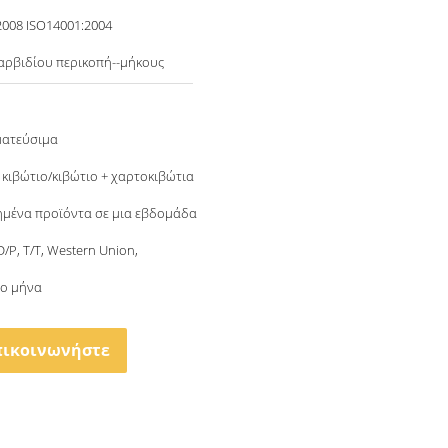
2008 ISO14001:2004
αρβιδίου περικοπή--μήκους
ματεύσιμα
 κιβώτιο/κιβώτιο + χαρτοκιβώτια
μένα προϊόντα σε μια εβδομάδα
 D/P, T/T, Western Union,
το μήνα
πικοινωνήστε