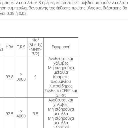
 μπορεί να σταλεί σε 3 ημέρες, και οι ειδικές ράβδοι μπορούν να αλεσ
ηση συμπεριλαμβανομένης της έκθεσης πρώτης ύλης και διάστασης θα
ναι 0,05 ή 0,02.
KIc*
0
(Shetty)
HRA
T.R.S
Εφαρμογή
2)
(MNm-
3/2)
Ανόθευτοι και
χάλυβες
Μη σιδηρούχα
μέταλλα
>
93.8
9
Κράματα
3900
αλουμινίου
Χυτοσίδηρος
Σύνθετα (CFRP και
GFRP)
Ανόθευτοι και
χάλυβες
Μη σιδηρούχα
>
92.5
9.5
μέταλλα
4000
Μη σιδηρούχα
μέταλλα
Πλαστικά