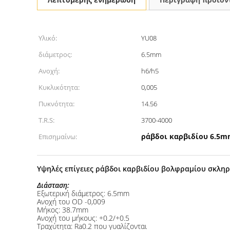
Υλικό:
YU08
διάμετρος:
6.5mm
Ανοχή:
h6/h5
Κυκλικότητα:
0,005
Πυκνότητα:
14.56
T.R.S:
3700-4000
ράβδοι καρβιδίου 6.5m
Επισημαίνω:
Υψηλές επίγειες ράβδοι καρβιδίου βολφραμίου σκλη
Διάσταση:
Εξωτερική διάμετρος: 6.5mm
Ανοχή του OD -0,009
Μήκος: 38.7mm
Ανοχή του μήκους: +0.2/+0.5
Τραχύτητα: Ra0.2 που γυαλίζονται