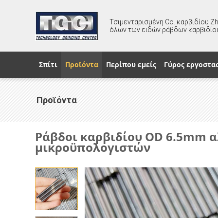
Τσιμενταρισμένη Co. καρβιδίου Z
όλων των ειδών ράβδων καρβιδίο
Σπίτι
Προϊόντα
Περίπου εμείς
Γύρος εργοστα
Προϊόντα
Ράβδοι καρβιδίου OD 6.5mm α
μικροϋπολογιστών