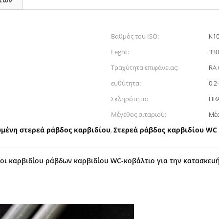
Βαθμός του ISO:
K10
Leght:
33
Τραχύτητα επιφάνειας:
RA 
ευθύτητα:
0.2
Σκληρότητα:
HR
Μέγεθος σιταριού:
Μέ
μένη στερεά ράβδος καρβιδίου
Στερεά ράβδος καρβιδίου WC
,
οι καρβιδίου ράβδων καρβιδίου WC-κοβάλτιο για την κατασκευ