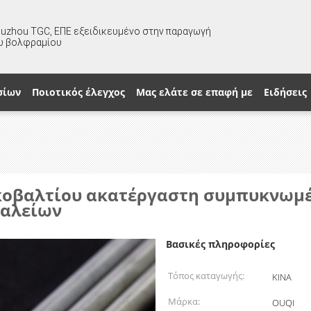
huzhou TGC, ΕΠΕ εξειδικευμένο στην παραγωγή
υ βολφραμίου
σίων
Ποιοτικός έλεγχος
Μας ελάτε σε επαφή με
Ειδήσεις
κοβαλτίου ακατέργαστη συμπυκνωμέν
γαλείων
Βασικές πληροφορίες
Τόπος καταγωγής:
ΚΙΝΑ
Μάρκα:
OUQI