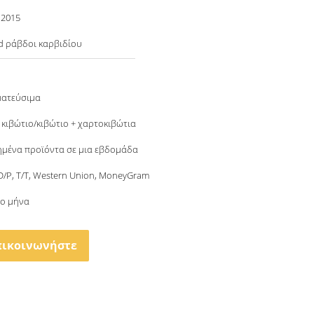
 2015
 ράβδοι καρβιδίου
ματεύσιμα
 κιβώτιο/κιβώτιο + χαρτοκιβώτια
μένα προϊόντα σε μια εβδομάδα
 D/P, T/T, Western Union, MoneyGram
το μήνα
πικοινωνήστε