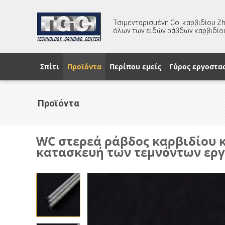
Τσιμενταρισμένη Co. καρβιδίου Z
όλων των ειδών ράβδων καρβιδίο
Σπίτι
Προϊόντα
Περίπου εμείς
Γύρος εργοστα
Προϊόντα
WC στερεά ράβδος καρβιδίου 
κατασκευή των τεμνόντων ερ