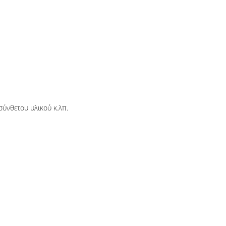
σύνθετου υλικού κ.λπ.