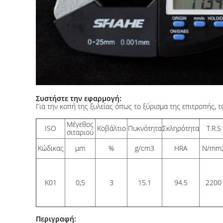
Συστήστε την εφαρμογή:
Για την κοπή της ξυλείας όπως το ξύρισμα της επιτροπής, 
Μέγεθος
ISO
Κοβάλτιο
Πυκνότητα
Σκληρότητα
T.R.S
σιταριού
Κώδικας
μm
%
g/cm3
HRA
N/mm
K01
0,5
3
15.1
94.5
2200
Περιγραφή: