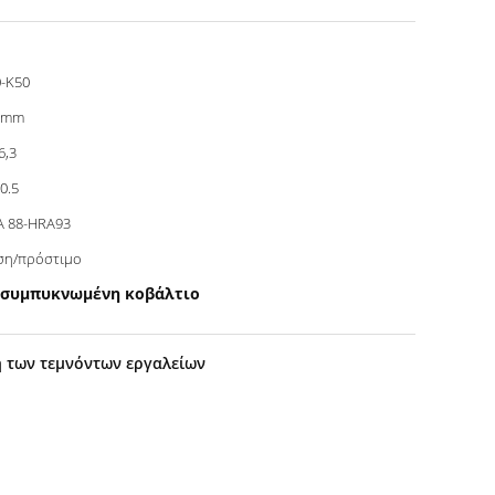
-K50
0mm
6,3
-0.5
A 88-HRA93
ση/πρόστιμο
 συμπυκνωμένη κοβάλτιο
ή των τεμνόντων εργαλείων