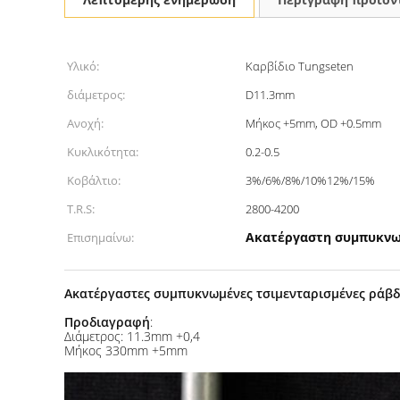
Υλικό:
Καρβίδιο Tungseten
διάμετρος:
D11.3mm
Ανοχή:
Μήκος +5mm, OD +0.5mm
Κυκλικότητα:
0.2-0.5
Κοβάλτιο:
3%/6%/8%/10%12%/15%
T.R.S:
2800-4200
Ακατέργαστη συμπυκνω
Επισημαίνω:
Ακατέργαστες συμπυκνωμένες τσιμενταρισμένες ράβδ
Προδιαγραφή
:
Διάμετρος: 11.3mm +0,4
Μήκος 330mm +5mm