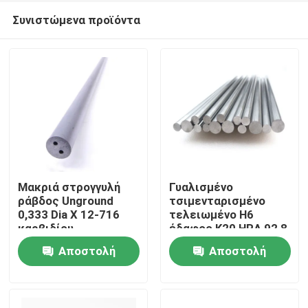
Συνιστώμενα προϊόντα
Μακριά στρογγυλή
Γυαλισμένο
ράβδος Unground
τσιμενταρισμένο
0,333 Dia Χ 12-716
τελειωμένο H6
Σπίτι
καρβιδίου
έδαφος K20 HRA 92,8
βολφραμίου με τις
ράβδων καρβιδίου
Αποστολή
Αποστολή
ευθείες τρύπες
βολφραμίου
Προϊόντα
ερώτησης
ερώτησης
Περίπου εμείς