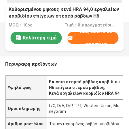
Καθορισμένου μήκους κενά HRA 94,0 εργαλείων
καρβιδίου επίγειων στερεά ράβδων H6
MOQ：10pc
Τιμή：διαπραγματεύσιμα
Μας ελάτε σε
Καλύτερη τιμή
επαφή με
Περιγραφή προϊόντων
Επίγεια στερεά ράβδος καρβιδίου
,
Υψηλό φως:
H6 επίγεια στερεά ράβδος
,
Κενά εργαλείων καρβιδίου HRA 94
L/C, D/A, D/P, T/T, Western Union, Mo
Όροι πληρωμής
neyGram
Αριθμό μοντέλου
Τσιμενταρισμένες ράβδοι καρβιδίου