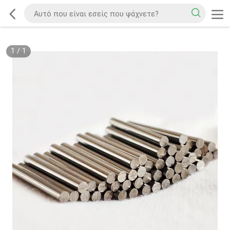
1
/
1