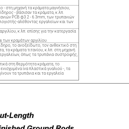
ιο
‐ στη μηχανή
τα κράματα μαγνήσιου,
σίδηρος
‐
βάσισαν τα κράματα, κ.λπ.
πανιών PCB ф3.2
‐
6.3mm, των τρυπανιών
λογιστής-
αλέθοντας εργαλείων και των
ργιλίου, κ.λπ. επίσης για την κατεργασία
ι των κραμάτων αργιλίου.
σίδηρο, το ανοξείδωτο, τον ανθεκτικό στη
, τα κράματα τιτανίου, κ.λπ. στη μηχανή.
 εργαλείων, όπως τα τρυπάνια συστροφής,
κτικά στη θερμότητα κράματα, το
 ενισχυμένα ίνα πλαστικά γυαλιού
‐
, τα
γίνουν τα τρυπάνια και τα εργαλεία