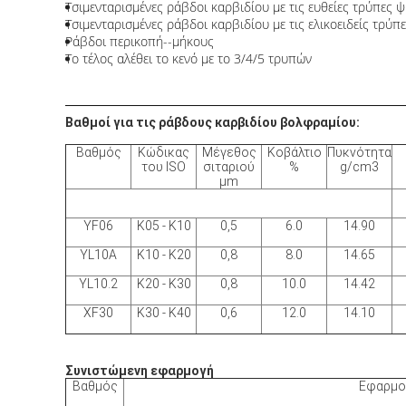
Τσιμενταρισμένες ράβδοι καρβιδίου με τις ευθείες τρύπες 
Τσιμενταρισμένες ράβδοι καρβιδίου με τις ελικοειδείς τρύπ
Ράβδοι περικοπή--μήκους
Το τέλος αλέθει το κενό με το 3/4/5 τρυπών
Βαθμοί για τις ράβδους καρβιδίου βολφραμίου:
Βαθμός
Κώδικας
Μέγεθος
Κοβάλτιο
Πυκνότητα
του ISO
σιταριού
%
g/cm3
μm
YF06
K05
‐
K10
0,5
6.0
14.90
YL10A
K10
‐
K20
0,8
8.0
14.65
YL10.2
K20
‐
K30
0,8
10.0
14.42
XF30
K30
‐
K40
0,6
12.0
14.10
Συνιστώμενη εφαρμογή
Βαθμός
Εφαρμο