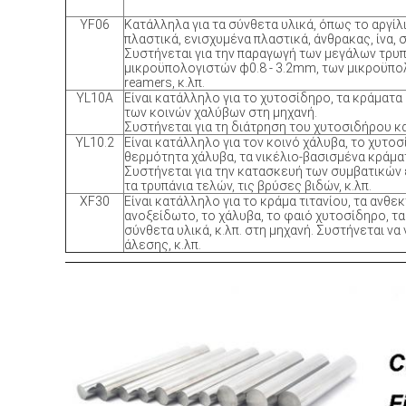
YF06
Κατάλληλα για τα σύνθετα υλικά, όπως το αργίλ
πλαστικά, ενισχυμένα πλαστικά, άνθρακας, ίνα, 
Συστήνεται για την παραγωγή των μεγάλων τρυ
μικροϋπολογιστών ф0.8
‐
3.2mm, των
μικροϋπο
reamers, κ.λπ.
YL10A
Είναι κατάλληλο για το χυτοσίδηρο, τα κράματα α
των κοινών χαλύβων στη μηχανή.
Συστήνεται για τη διάτρηση του χυτοσιδήρου κα
YL10.2
Είναι κατάλληλο για τον κοινό χάλυβα, το χυτο
θερμότητα χάλυβα, τα
νικέλιο-
βασισμένα κράματα
Συστήνεται για την κατασκευή των συμβατικών
τα τρυπάνια τελών, τις βρύσες βιδών, κ.λπ.
XF30
Είναι κατάλληλο για το κράμα τιτανίου, τα ανθε
ανοξείδωτο, το χάλυβα, το φαιό χυτοσίδηρο, τα
σύνθετα υλικά, κ.λπ. στη μηχανή. Συστήνεται να 
άλεσης, κ.λπ.