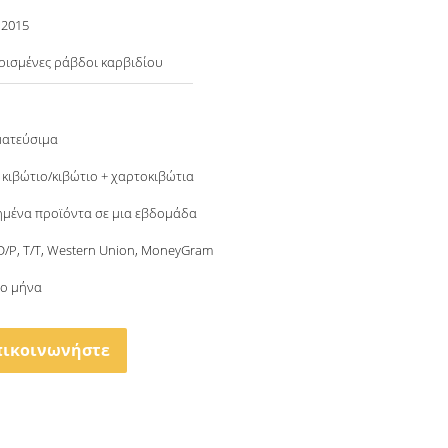
 2015
ρισμένες ράβδοι καρβιδίου
ματεύσιμα
 κιβώτιο/κιβώτιο + χαρτοκιβώτια
μένα προϊόντα σε μια εβδομάδα
 D/P, T/T, Western Union, MoneyGram
το μήνα
πικοινωνήστε