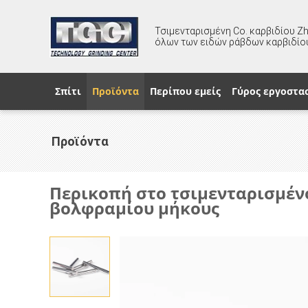
Τσιμενταρισμένη Co. καρβιδίου Z
όλων των ειδών ράβδων καρβιδίο
Σπίτι
Προϊόντα
Περίπου εμείς
Γύρος εργοστα
Προϊόντα
Περικοπή στο τσιμενταρισμέ
βολφραμίου μήκους