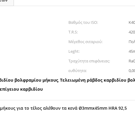
Βαθμός του ISO:
K4
T.R.S:
420
Μέγεθος σιταριού:
Πολ
Leght:
45
Τραχύτητα επιφάνειας:
Ra0
ευθύτητα:
0,0
βιδίου βολφραμίου μήκους
Τελειωμένη ράβδος καρβιδίου βο
,
επίγειου καρβιδίου
--μήκους για το τέλος αλέθουν τα κενά Ø3mmx45mm HRA 92,5