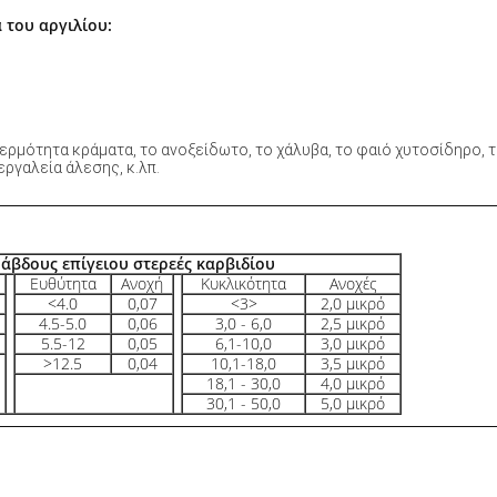
 του αργιλίου:
 θερμότητα κράματα, το ανοξείδωτο, το χάλυβα, το φαιό χυτοσίδηρο, 
 εργαλεία άλεσης, κ.λπ.
 ράβδους επίγειου στερεές καρβιδίου
Ευθύτητα
Ανοχή
Κυκλικότητα
Ανοχές
<4.0
0,07
<3>
2,0 μικρό
4.5-5.0
0,06
3,0 - 6,0
2,5 μικρό
5.5-12
0,05
6,1-10,0
3,0 μικρό
>12.5
0,04
10,1-18,0
3,5 μικρό
18,1 - 30,0
4,0 μικρό
30,1 - 50,0
5,0 μικρό