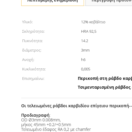
Υλικό:
12% κοβάλτιο
Σκληρότητα:
HRA 92,5
Πυκνότητα:
14.2
διάμετρος:
3mm
Ανοχή:
h6
Κυκλικότητα:
0,005
Περικοπή στη ράβδο καρ
Επισημαίνω:
Τσιμενταρισμένη ράβδος 
Οι τελειωμένες ράβδοι καρβιδίου επίγειου περικοπή
Προδιαγραφή
:
OD Ø3mm 0.008mm,
μήκος 45mm +0.2/+0.5mm
Τελειωμένο έδαφος RA 0,2 με chamfer