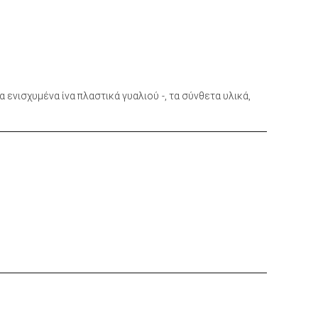
τα ενισχυμένα ίνα πλαστικά γυαλιού
‐
, τα σύνθετα υλικά,