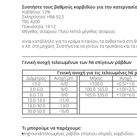
Συστήστε τους βαθμούς καρβιδίου για την κατεργασία
Κοβάλτιο: 12%
Σκληρότητα: HRA 92,5
TRS 4200
Πυκνότητα: 14.12
Μέγεθος σιταριού: Πολύ λεπτό μέγεθος σιταριού
είναι κατάλληλο για το κράμα τιτανίου, τα ανθεκτικά στη
κ.λπ. στη μηχανή. Συστήνεται να γίνουν τα τρυπάνια και τα
Γενική ανοχή τελειωμένων των h6 επίγειων ράβδων
Γενική ανοχή για τις τελειωμένες h6
Διάμετρος
Ανοχή μm
Μήκος
Ανοχή
<3.0
-6/0
<100.0
+0.5/+1.0
3.0-6.0
-8/0
100.0-165.0
+1.0/+2.5
6.0-1.0
-9/0
165.0-335.0
+1.0/+6.0
10.0-18.0
-11/0
18.0-30.0
-13/0
30.0-50.0
-16/0
Τι μπορούμε να παρέχουμε:
Unground/τελειωμένες ράβδοι επίγειου στερεές καρβιδίου