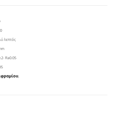
0
0
ύ λεπτός
mm
.2- Ra0.05
05
λφραμίου
,