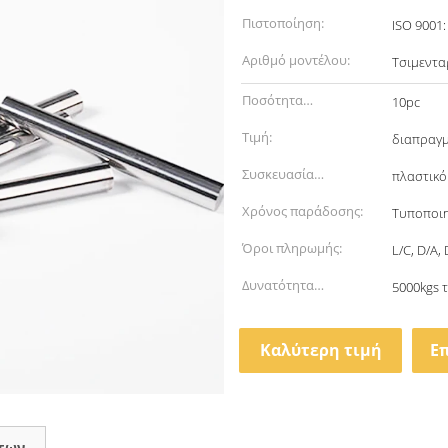
Πιστοποίηση:
ISO 9001:
Αριθμό μοντέλου:
Τσιμεντα
Ποσότητα
10pc
παραγγελίας min:
Τιμή:
διαπραγ
Συσκευασία
πλαστικό
λεπτομέρειες:
Χρόνος παράδοσης:
Τυποποιη
Όροι πληρωμής:
L/C, D/A,
Δυνατότητα
5000kgs 
προσφοράς:
Καλύτερη τιμή
Ε
των