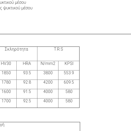
ψυκτικού μέσου
ες ψυκτικού μέσου
Σκληρότητα
T.R.S
HV30
HRA
N/mm2
KPSI
1850
93.5
3800
553.9
1780
92.8
4200
609.5
1600
91.5
4000
580
1700
92.5
4000
580
γή