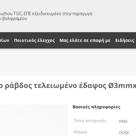
huzhou TGC, ΕΠΕ εξειδικευμένο στην παραγωγή
υ βολφραμίου
σίων
Ποιοτικός έλεγχος
Μας ελάτε σε επαφή με
Ειδήσεις
νο ράβδος τελειωμένο έδαφος Ø3mm
Βασικές πληροφορίες
Τόπος καταγωγής:
ΚΙΝΑ
Μάρκα:
OUQI