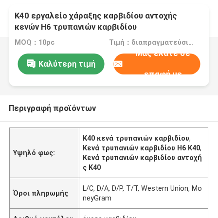
K40 εργαλείο χάραξης καρβιδίου αντοχής
κενών H6 τρυπανιών καρβιδίου
MOQ：10pc
Τιμή：διαπραγματεύσιμα
Μας ελάτε σε
Καλύτερη τιμή
επαφή με
Περιγραφή προϊόντων
K40 κενά τρυπανιών καρβιδίου
,
Κενά τρυπανιών καρβιδίου H6 K40
,
Υψηλό φως:
Κενά τρυπανιών καρβιδίου αντοχή
ς K40
L/C, D/A, D/P, T/T, Western Union, Mo
Όροι πληρωμής
neyGram