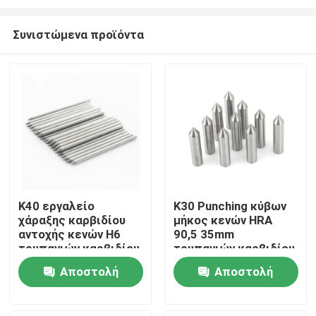
Συνιστώμενα προϊόντα
K40 εργαλείο
K30 Punching κύβων
χάραξης καρβιδίου
μήκος κενών HRA
Σπίτι
αντοχής κενών H6
90,5 35mm
τρυπανιών καρβιδίου
τρυπανιών καρβιδίου
με τις άκρες
Προϊόντα
Αποστολή
Αποστολή
ερώτησης
ερώτησης
Περίπου εμείς