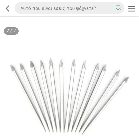
2
/
2