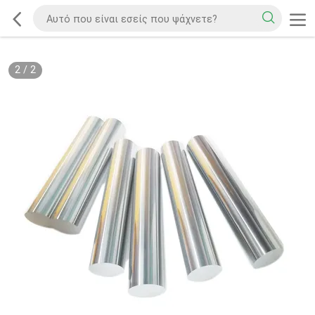
2
/
2