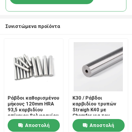
Συνιστώμενα προϊόντα
Σπίτι
Ράβδοι καθορισμένου
K30 / Ράβδοι
μήκους 120mm HRA
καρβιδίου τρυπών
93,5 καρβιδίου
Straigh K40 με
Προϊόντα
επίγειου βολφραμίου
Chamfer για τον
K10 εξαιρετικά
τέμνοντα χάλυβα
Αποστολή
Αποστολή
λεπτές
Περίπου εμείς