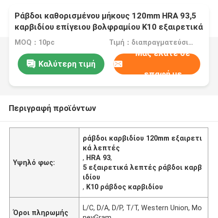
Ράβδοι καθορισμένου μήκους 120mm HRA 93,5
καρβιδίου επίγειου βολφραμίου K10 εξαιρετικά
λεπτές
MOQ：10pc
Τιμή：διαπραγματεύσιμα
Μας ελάτε σε
Καλύτερη τιμή
επαφή με
Περιγραφή προϊόντων
ράβδοι καρβιδίου 120mm εξαιρετι
κά λεπτές
,
HRA 93
,
Υψηλό φως:
5 εξαιρετικά λεπτές ράβδοι καρβ
ιδίου
,
K10 ράβδος καρβιδίου
L/C, D/A, D/P, T/T, Western Union, Mo
Όροι πληρωμής
neyGram